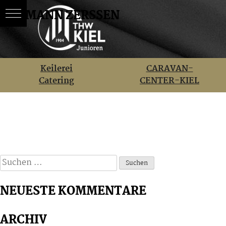
AHLMANN ZERSSEN
Skip
BEITRAGSNAVIGATION
Keilerei
CARAVAN-
to
Catering
CENTER-KIEL
content
Suchen
nach:
NEUESTE KOMMENTARE
ARCHIV