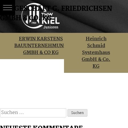
BAUGESCHÄFT G. FRIEDRICHSEN
GMBH & CO. KG
Skip
BEITRAGSNAVIGATION
ERWIN KARSTENS
Heinrich
to
BAUUNTERNEHMUNG
Schmid
content
GMBH & CO KG
Systemhaus
GmbH & Co.
KG
Suchen
nach: