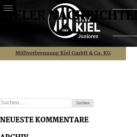
KIELER NACHRICHTE
Skip
BEITRAGSNAVIGATION
Müllverbrennung Kiel GmbH & Co. KG
to
content
Suchen
nach:
NEUESTE KOMMENTARE