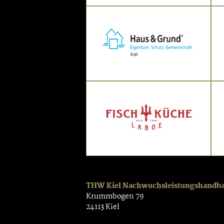
THW Kiel Nachwuchsleistungshandb
Krummbogen 79
24113 Kiel