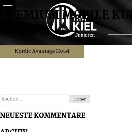
PREMIUM MOBILE KU
Skip
BEITRAGSNAVIGATION
Nordic Avantage Hotel
to
content
Suchen
nach:
NEUESTE KOMMENTARE