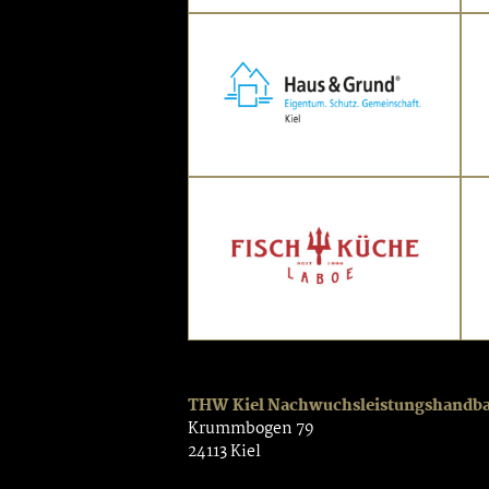
THW Kiel Nachwuchsleistungshandb
Krummbogen 79
24113 Kiel