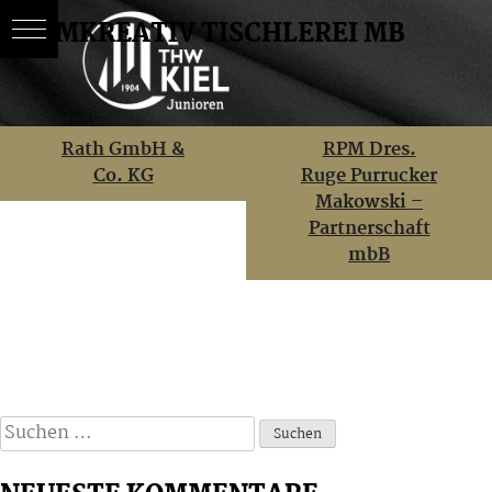
RAUMKREATIV TISCHLEREI MB
Skip
BEITRAGSNAVIGATION
Rath GmbH &
RPM Dres.
to
Co. KG
Ruge Purrucker
content
Makowski –
Partnerschaft
mbB
Suchen
nach: