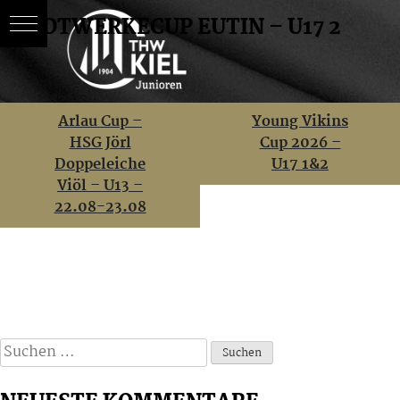
STADTWERKECUP EUTIN – U17 2
Skip
BEITRAGSNAVIGATION
Arlau Cup –
Young Vikins
to
HSG Jörl
Cup 2026 –
content
Doppeleiche
U17 1&2
Viöl – U13 –
22.08-23.08
Suchen
nach: