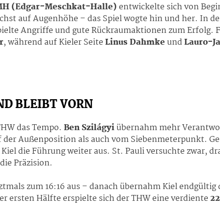
H (Edgar-Meschkat-Halle)
entwickelte sich von Begi
hst auf Augenhöhe – das Spiel wogte hin und her. In der
elte Angriffe und gute Rückraumaktionen zum Erfolg. Fü
r
, während auf Kieler Seite
Linus Dahmke
und
Lauro-J
ND BLEIBT VORN
r THW das Tempo.
Ben Szilágyi
übernahm mehr Verantwort
uf der Außenposition als auch vom Siebenmeterpunkt. 
Kiel die Führung weiter aus. St. Pauli versuchte zwar, d
ie Präzision.
 letztmals zum 16:16 aus – danach übernahm Kiel endgült
er ersten Hälfte erspielte sich der THW eine verdiente
22