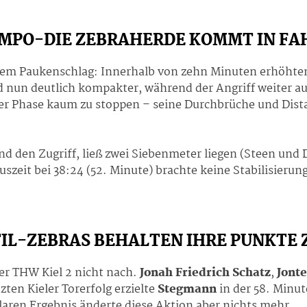
EMPO-DIE ZEBRAHERDE KOMMT IN FA
inem Paukenschlag: Innerhalb von zehn Minuten erhöhte
nd nun deutlich kompakter, während der Angriff weiter a
ser Phase kaum zu stoppen – seine Durchbrüche und Dist
d den Zugriff, ließ zwei Siebenmeter liegen (Steen und D
uszeit bei 38:24 (52. Minute) brachte keine Stabilisierun
TIL-ZEBRAS BEHALTEN IHRE PUNKTE
der THW Kiel 2 nicht nach.
Jonah Friedrich Schatz
,
Jont
zten Kieler Torerfolg erzielte
Stegmann
in der 58. Minut
klaren Ergebnis änderte diese Aktion aber nichts mehr.