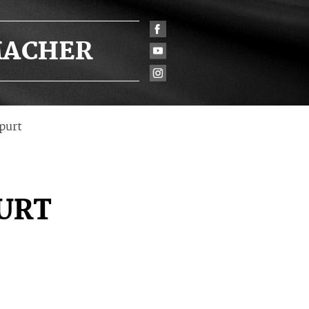
ACHER
purt
URT