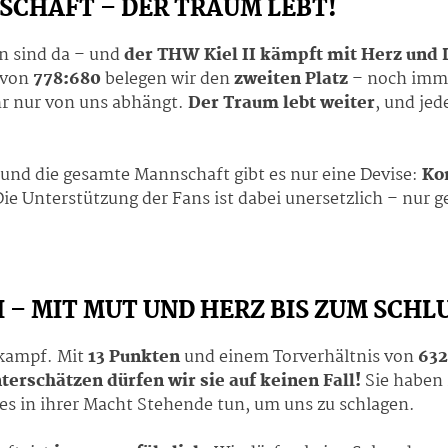
SCHAFT – DER TRAUM LEBT!
on sind da – und
der THW Kiel II kämpft mit Herz und 
 von
778:680
belegen wir den
zweiten Platz
– noch immer
hr nur von uns abhängt.
Der Traum lebt weiter
, und jed
und die gesamte Mannschaft gibt es nur eine Devise:
Ko
Die Unterstützung der Fans ist dabei unersetzlich – nur
I – MIT MUT UND HERZ BIS ZUM SCHL
skampf. Mit
13 Punkten
und einem Torverhältnis von
632
terschätzen dürfen wir sie auf keinen Fall!
Sie haben 
es in ihrer Macht Stehende tun, um uns zu schlagen.