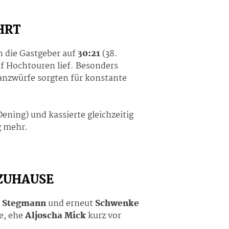
HRT
n die Gastgeber auf
30:21
(38.
uf Hochtouren lief. Besonders
anzwürfe sorgten für konstante
ening) und kassierte gleichzeitig
g mehr.
 ZUHAUSE
e Stegmann
und erneut
Schwenke
e, ehe
Aljoscha Mick
kurz vor