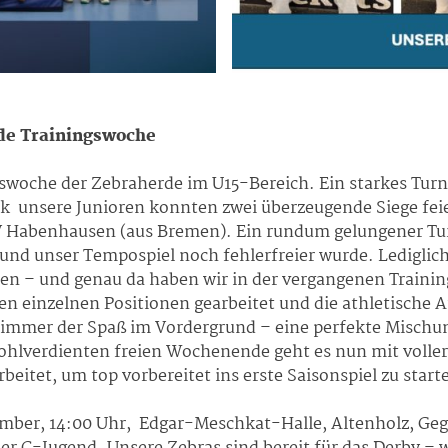
nde Trainingswoche
gswoche der Zebraherde im U15-Bereich. Ein starkes Tu
unsere Junioren konnten zwei überzeugende Siege feier
V Habenhausen (aus Bremen). Ein rundum gelungener Turn
nd unser Tempospiel noch fehlerfreier wurde. Lediglic
en – und genau da haben wir in der vergangenen Trainin
en einzelnen Positionen gearbeitet und die athletische 
 immer der Spaß im Vordergrund – eine perfekte Mischun
hlverdienten freien Wochenende geht es nun mit voller 
eitet, um top vorbereitet ins erste Saisonspiel zu start
ember, 14:00 Uhr, Edgar-Meschkat-Halle, Altenholz, Ge