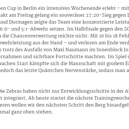
n Cup in Berlin ein intensives Wochenende erlebt – mit
akt am Freitag gelang ein souveräner 27:20-Sieg gegen L
d Dormagen zeigte das Team eine konzentrierte Leistung
6:0- und 5:1-Abwehr setzen. Im Halbfinale gegen den S
h die Chancenverwertung reichte nicht: Mit 16 bis 18 Fe
 Abwehrleistung aus der Hand – und verloren am Ende ver
ss trotz des Ausfalls von Maxi Naumann im Innenblock J
nahmen und sichtbare Fortschritte machten. Im Spiel 
wachen Start kämpfte sich die Mannschaft mit großem Ei
edoch das letzte Quäntchen Nervenstärke, sodass man a
Die Zebras haben nicht nur Entwicklungsschritte in der
h integriert. Ab heute startet die nächste Trainingswoch
eren wollen wir den nächsten Schritt den Berg hinaufgeh
nmal ganz oben stehen.