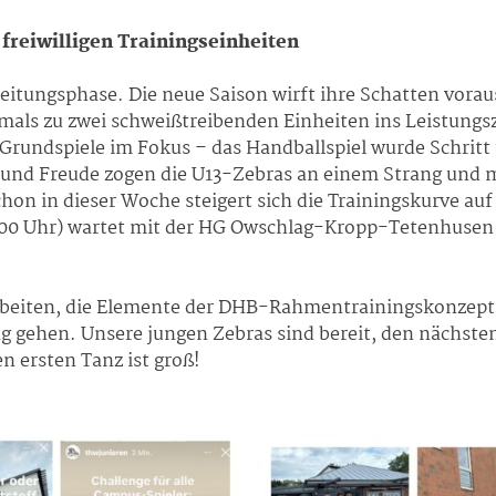
 freiwilligen
Trainingseinheiten
ereitungsphase. Die neue Saison wirft ihre Schatten vorau
tmals zu zwei schweißtreibenden Einheiten ins Leistun
undspiele im Fokus – das Handballspiel wurde Schritt f
ß und Freude zogen die U13-Zebras an einem Strang und m
n in dieser Woche steigert sich die Trainingskurve auf 
:00 Uhr) wartet mit der HG Owschlag-Kropp-Tetenhusen
g arbeiten, die Elemente der DHB-Rahmentrainingskonzept
ng gehen. Unsere jungen Zebras sind bereit, den nächste
n ersten Tanz ist groß!