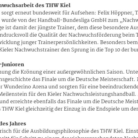
hwuchsarbeit des THW Kiel
sorgt erneut bundesweit für Aufsehen: Felix Höppner, T
, wurde von der Handball-Bundesliga GmbH zum „Nachwu
e ist damit der jüngste Trainer, dem diese besondere Au
indrucksvoll die Qualität der Nachwuchsförderung beim 
twicklung junger Trainerpersönlichkeiten. Besonders be
r Kieler Nachwuchstrainer den Sprung in die Top 10 der 
a-Junioren
hnung die Krönung einer außergewöhnlichen Saison. Unter
insgeschichte das Finale um die Deutsche Meisterschaft.
der Wunderino Arena und sorgten für eine beeindruckende
Meilenstein für den Kieler Nachwuchsleistungshandball.
und erreichte ebenfalls das Finale um die Deutsche Meis
W Kiel gleichzeitig der Einzug in die Endspiele um den
des Jahres
isch für die Ausbildungsphilosophie des THW Kiel. Einst 