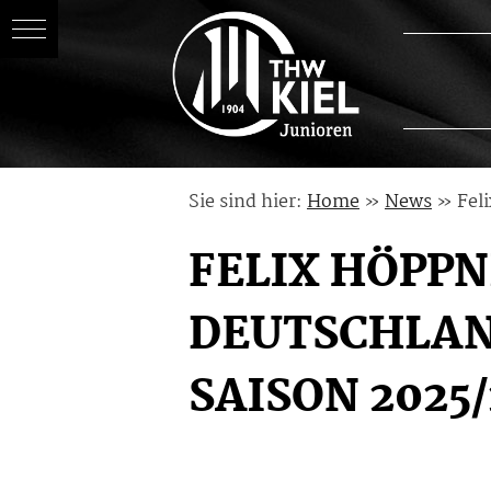
Skip
Sie sind hier:
Home
»
News
»
Fel
to
content
FELIX HÖPPN
DEUTSCHLAN
SAISON 2025