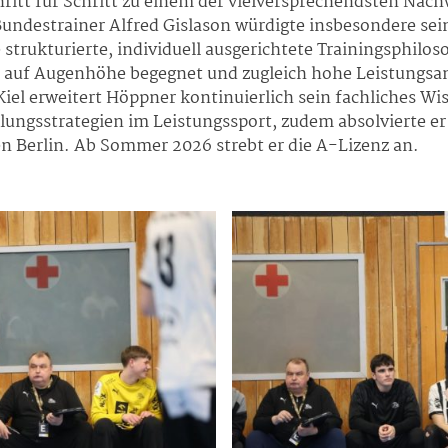
ritt für Schritt zu einem der vielversprechendsten Nac
Bundestrainer Alfred Gislason würdigte insbesondere sei
e strukturierte, individuell ausgerichtete Trainingsphi
n auf Augenhöhe begegnet und zugleich hohe Leistungsa
iel erweitert Höppner kontinuierlich sein fachliches Wi
klungsstrategien im Leistungssport, zudem absolvierte 
n Berlin. Ab Sommer 2026 strebt er die A-Lizenz an.