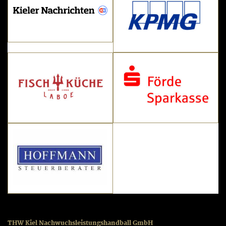
THW Kiel Nachwuchsleistungshandball GmbH