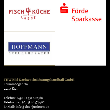
THW Kiel Nachwuchsleistungshandball GmbH
Krummbogen 79
24113 Kiel
Telefon: +49 (0) 431 682368
Telefax: +49 (0) 431 6474902
E-Mail:
info@thw-junioren.de