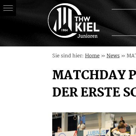
Skip
Sie sind hier:
Home
»
News
»
MAT
to
content
MATCHDAY PR
DER ERSTE S