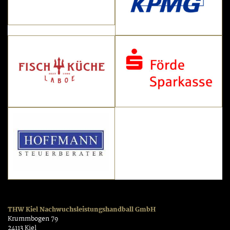
THW Kiel Nachwuchsleistungshandball GmbH
Krummbogen 79
24113 Kiel