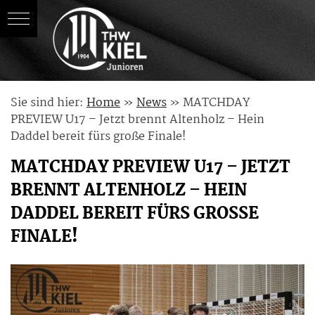
Skip
Sie sind hier:
Home
»
News
»
MATCHDAY
to
PREVIEW U17 – Jetzt brennt Altenholz – Hein
content
Daddel bereit fürs große Finale!
MATCHDAY PREVIEW U17 – JETZT
BRENNT ALTENHOLZ – HEIN
DADDEL BEREIT FÜRS GROSSE F
INALE!