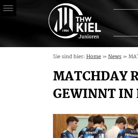
Skip
Sie sind hier:
Home
»
News
»
MAT
to
content
MATCHDAY R
GEWINNT IN 