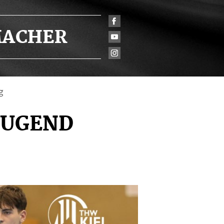
ACHER
g
JUGEND