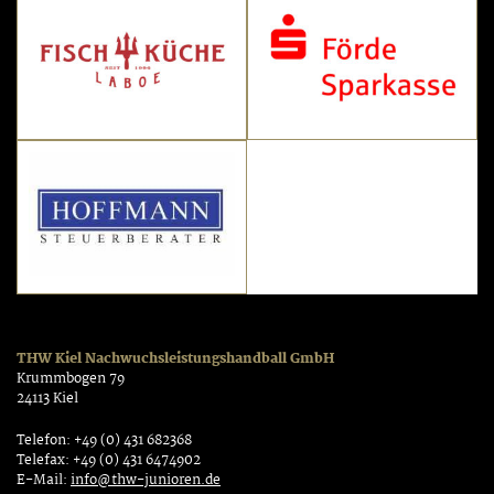
THW Kiel Nachwuchsleistungshandball GmbH
Krummbogen 79
24113 Kiel
Telefon: +49 (0) 431 682368
Telefax: +49 (0) 431 6474902
E-Mail:
info@thw-junioren.de