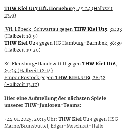
THW Kiel U17 HfL Horneburg,
45:24 (Halbzeit
23:9)
VfL Lübeck-Schwartau gegen
THW Kiel U15
, 32:23
(Halbzeit 18:9)
THW Kiel U23
gegen HG Hamburg-Barmbek, 38:39
(Halbzeit 19:20)
SG Flensburg-Handewitt II gegen
THW Kiel U16
,
25:34 (Halbzeit 12:14)
Empor Rostock gegen
THW KIEL U19
, 28:32
(Halbzeit 13:17)
Hier eine Aufstellung der nächsten Spiele
unserer THW-Junioren-Teams:
•24.01.2025, 20:15 Uhr:
THW Kiel U23
gegen HSG
Marne/Brunsbüttel, Edgar-Meschkat-Halle