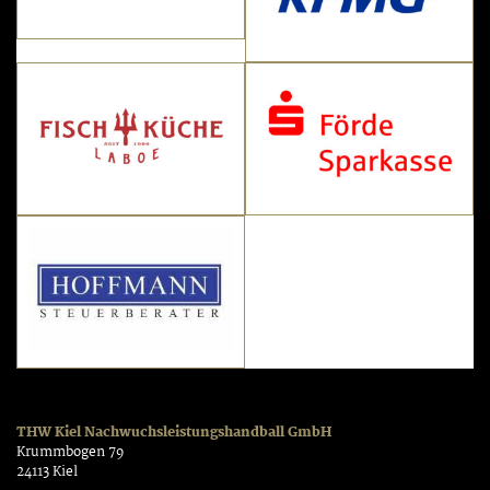
THW Kiel Nachwuchsleistungshandball GmbH
Krummbogen 79
24113 Kiel