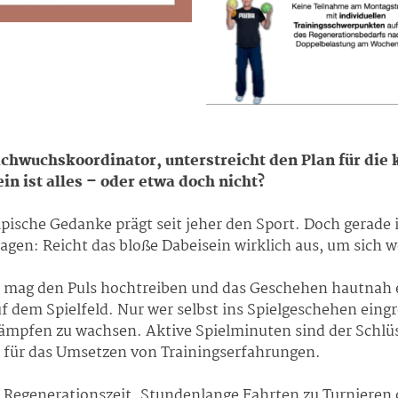
hwuchskoordinator, unterstreicht den Plan für di
n ist alles – oder etwa doch nicht?
ympische Gedanke prägt seit jeher den Sport. Doch gerade
fragen: Reicht das bloße Dabeisein wirklich aus, um sich 
n, mag den Puls hochtreiben und das Geschehen hautnah 
 dem Spielfeld. Nur wer selbst ins Spielgeschehen eingr
ämpfen zu wachsen. Aktive Spielminuten sind der Schlüss
, für das Umsetzen von Trainingserfahrungen.
eine Regenerationszeit. Stundenlange Fahrten zu Turniere