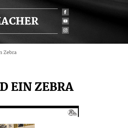
ACHER
n Zebra
D EIN ZEBRA