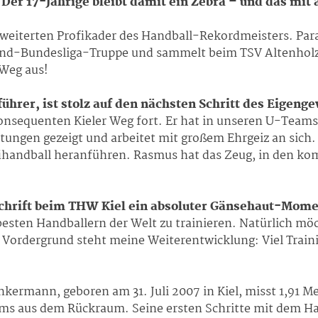
!
Der 17-Jährige bleibt damit ein Zebra – und das mit
iterten Profikader des Handball-Rekordmeisters. Paral
nd-Bundesliga-Truppe und sammelt beim TSV Altenholz in
 Weg aus!
ührer, ist stolz auf den nächsten Schritt des Eigeng
onsequenten Kieler Weg fort. Er hat in unseren U-Team
ungen gezeigt und arbeitet mit großem Ehrgeiz an sich. 
ofihandball heranführen. Rasmus hat das Zeug, in den 
rschrift beim THW Kiel ein absoluter Gänsehaut-Mome
besten Handballern der Welt zu trainieren. Natürlich mö
m Vordergrund steht meine Weiterentwicklung: Viel Trainin
ermann, geboren am 31. Juli 2007 in Kiel, misst 1,91 Me
s aus dem Rückraum. Seine ersten Schritte mit dem Han