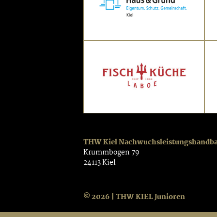
THW Kiel Nachwuchsleistungshandb
Krummbogen 79
24113 Kiel
© 2026 | THW KIEL Junioren