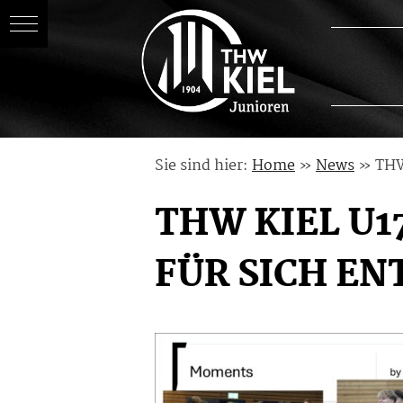
Skip
Sie sind hier:
Home
»
News
»
THW
to
content
THW KIEL U1
FÜR SICH EN