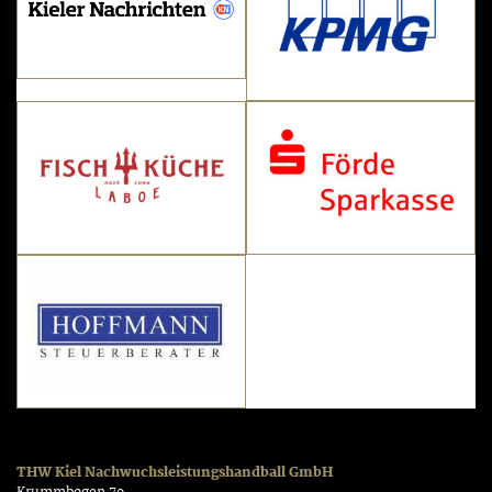
THW Kiel Nachwuchsleistungshandball GmbH