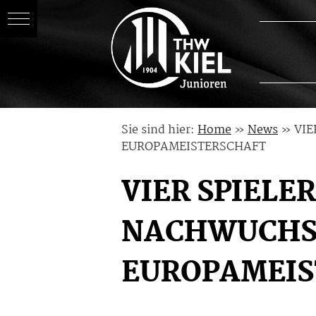
Skip
Sie sind hier:
Home
»
News
»
VIE
to
EUROPAMEISTERSCHAFT
content
VIER SPIELE
NACHWUCHSS
EUROPAMEIS