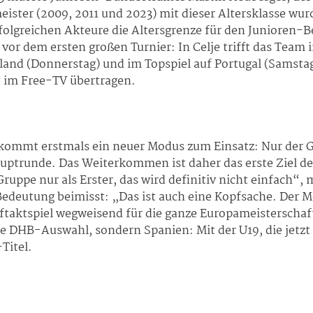
ister (2009, 2011 und 2023) mit dieser Altersklasse wur
folgreichen Akteure die Altersgrenze für den Junioren-B
or dem ersten großen Turnier: In Celje trifft das Team 
nland (Donnerstag) und im Topspiel auf Portugal (Samsta
t im Free-TV übertragen.
kommt erstmals ein neuer Modus zum Einsatz: Nur der G
 Hauptrunde. Das Weiterkommen ist daher das erste Ziel
Gruppe nur als Erster, das wird definitiv nicht einfach“
Bedeutung beimisst: „Das ist auch eine Kopfsache. Der Mo
ftaktspiel wegweisend für die ganze Europameisterschaft.
e DHB-Auswahl, sondern Spanien: Mit der U19, die jetzt a
Titel.