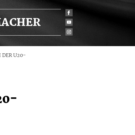
ACHER
 DER U20-
20-