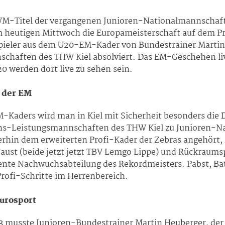
WM-Titel der vergangenen Junioren-Nationalmannschaft 
heutigen Mittwoch die Europameisterschaft auf dem Pr
 Spieler aus dem U20-EM-Kader von Bundestrainer Marti
haften des THW Kiel absolviert. Das EM-Geschehen li
0 werden dort live zu sehen sein.
i der EM
M-Kaders wird man in Kiel mit Sicherheit besonders die
hs-Leistungsmannschaften des THW Kiel zu Junioren-N
terhin dem erweiterten Profi-Kader der Zebras angehört
ust (beide jetzt jetzt TBV Lemgo Lippe) und Rückraumspi
llente Nachwuchsabteilung des Rekordmeisters. Pabst, 
Profi-Schritte im Herrenbereich.
Eurosport
musste Junioren-Bundestrainer Martin Heuberger, der 