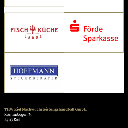
THW Kiel Nachwuchsleistungshandball GmbH
Krummbogen 79
24113 Kiel