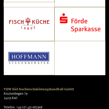
THW Kiel Nachwuchsleistungshandball GmbH
Krummbogen 79
24113 Kiel
Telefon: +49 (0) 431 682368