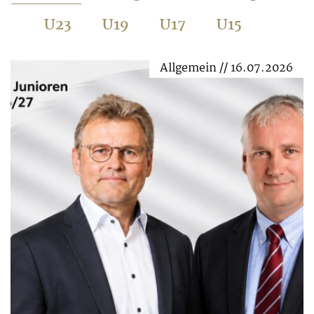
U23
U19
U17
U15
Allgemein // 16.07.2026